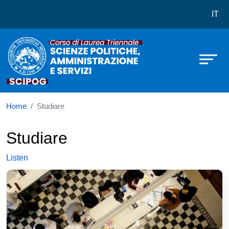
Corso di laurea in Scienze Politich
Skip to main content
IT
Home
Studiare
Studiare
Listen
Immagine