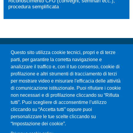
Riconoscimento CFU (convegni, seminari ecc.),
procedura semplificata
Questo sito utilizza cookie tecnici, propri e di terze
parti, per garantire la corretta navigazione e
analizzare il traffico e, con il tuo consenso, cookie di
profilazione e altri strumenti di tracciamento di terzi
per mostrare video e misurare l'efficacia delle attività
Università degli Studi di Messina
di comunicazione istituzionale. Puoi rifiutare i cookie
Piazza Pugliatti, 1 - 98122 Messina
non necessari e di profilazione cliccando su “Rifiuta
Cod. Fiscale 80004070837
tutti”. Puoi scegliere di acconsentirne l’utilizzo
P.IVA 00724160833
cliccando su “Accetta tutti” oppure puoi
Centralino: 090 676 1
personalizzare le tue scelte cliccando su
MENÙ SOCIAL
“Impostazione dei cookie”.