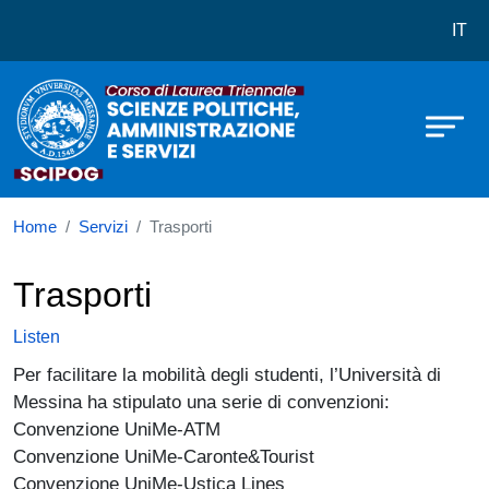
Corso di laurea in Scienze Politich
Skip to main content
IT
Home
Servizi
Trasporti
Trasporti
Listen
Per facilitare la mobilità degli studenti, l’Università di
Messina ha stipulato una serie di convenzioni:
Convenzione UniMe-ATM
Convenzione UniMe-Caronte&Tourist
Convenzione UniMe-Ustica Lines