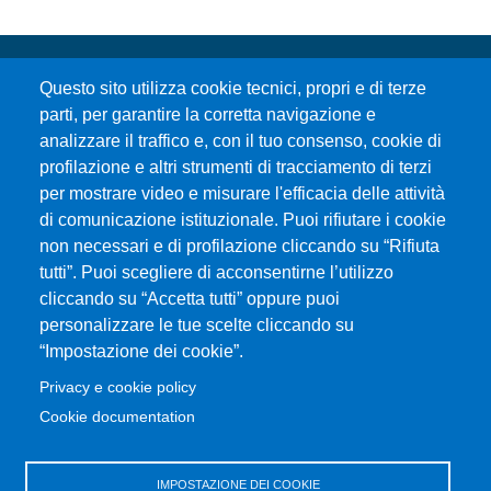
Questo sito utilizza cookie tecnici, propri e di terze
parti, per garantire la corretta navigazione e
analizzare il traffico e, con il tuo consenso, cookie di
profilazione e altri strumenti di tracciamento di terzi
per mostrare video e misurare l'efficacia delle attività
Università degli Studi di Messina
di comunicazione istituzionale. Puoi rifiutare i cookie
Piazza Pugliatti, 1 - 98122 Messina
non necessari e di profilazione cliccando su “Rifiuta
Cod. Fiscale 80004070837
tutti”. Puoi scegliere di acconsentirne l’utilizzo
P.IVA 00724160833
cliccando su “Accetta tutti” oppure puoi
Centralino: 090 676 1
personalizzare le tue scelte cliccando su
MENÙ SOCIAL
“Impostazione dei cookie”.
Privacy e cookie policy
MENÙ FOOTER 1
Cookie documentation
Accessibility statement
Privacy and cookie policy
Sitemap
IMPOSTAZIONE DEI COOKIE