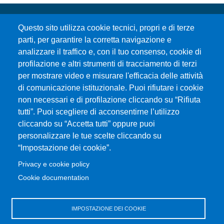
Questo sito utilizza cookie tecnici, propri e di terze
parti, per garantire la corretta navigazione e
analizzare il traffico e, con il tuo consenso, cookie di
profilazione e altri strumenti di tracciamento di terzi
per mostrare video e misurare l'efficacia delle attività
Università degli Studi di Messina
di comunicazione istituzionale. Puoi rifiutare i cookie
Piazza Pugliatti, 1 - 98122 Messina
non necessari e di profilazione cliccando su “Rifiuta
Cod. Fiscale 80004070837
tutti”. Puoi scegliere di acconsentirne l’utilizzo
P.IVA 00724160833
cliccando su “Accetta tutti” oppure puoi
Centralino: 090 676 1
personalizzare le tue scelte cliccando su
MENÙ SOCIAL
“Impostazione dei cookie”.
Privacy e cookie policy
MENÙ FOOTER 1
Cookie documentation
Accessibilità
Privacy e cookie policy
Mappa del sito
IMPOSTAZIONE DEI COOKIE